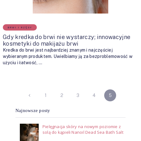
BRWI I RZĘSY
Gdy kredka do brwi nie wystarczy; innowacyjne
kosmetyki do makijażu brwi
Kredka do brwi jest najbardziej znanym i najczęściej
wybieranym produktem. Uwielbiamy ją za bezproblemowość w
użyciu i łatwość, …
NAWIGACJA
1
2
3
4
5
PO
Najnowsze posty
WPISACH
Pielęgnacja skóry na nowym poziomie z
solą do kąpieli Nanoil Dead Sea Bath Salt