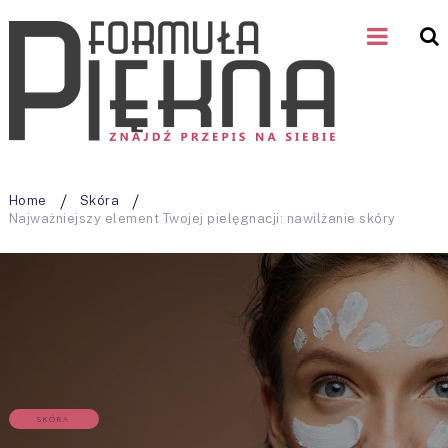
Home
Skóra
Najważniejszy element Twojej pielęgnacji: nawilżanie skóry
SKÓRA