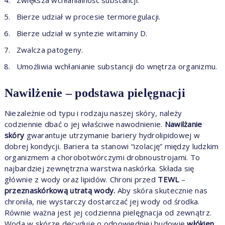
Zwiększa wchłanialność substancji.
Bierze udział w procesie termoregulacji.
Bierze udział w syntezie witaminy D.
Zwalcza patogeny.
Umożliwia wchłanianie substancji do wnętrza organizmu.
Nawilżenie – podstawa pielęgnacji
Niezależnie od typu i rodzaju naszej skóry, należy
codziennie dbać o jej właściwe nawodnienie.
Nawilżanie
skóry
gwarantuje utrzymanie bariery hydrolipidowej w
dobrej kondycji. Bariera ta stanowi “izolację” między ludzkim
organizmem a chorobotwórczymi drobnoustrojami. To
najbardziej zewnętrzna warstwa naskórka. Składa się
głównie z wody oraz lipidów. Chroni przed
TEWL
–
przeznaskórkową utratą wody.
Aby skóra skutecznie nas
chroniła, nie wystarczy dostarczać jej wody od środka.
Równie ważna jest jej codzienna pielęgnacja od zewnątrz.
Woda w skórze decyduje o odpowiedniej budowie
włókien