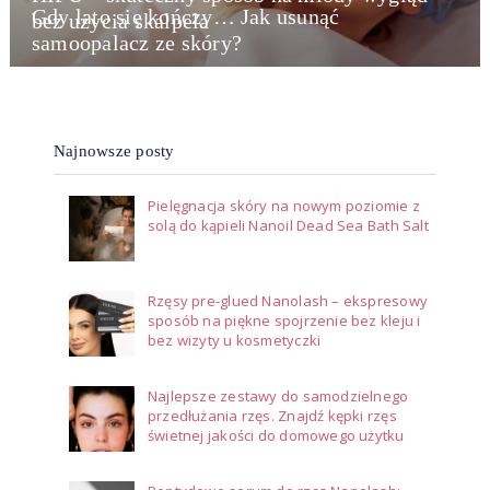
Gdy lato się kończy… Jak usunąć
bez użycia skalpela
samoopalacz ze skóry?
Najnowsze posty
Pielęgnacja skóry na nowym poziomie z
solą do kąpieli Nanoil Dead Sea Bath Salt
Rzęsy pre-glued Nanolash – ekspresowy
sposób na piękne spojrzenie bez kleju i
bez wizyty u kosmetyczki
Najlepsze zestawy do samodzielnego
przedłużania rzęs. Znajdź kępki rzęs
świetnej jakości do domowego użytku