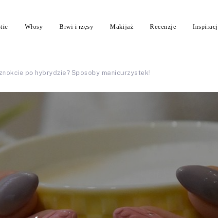
tie
Włosy
Brwi i rzęsy
Makijaż
Recenzje
Inspirac
nokcie po hybrydzie? Sposoby manicurzystek!