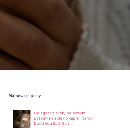
Najnowsze posty
Pielęgnacja skóry na nowym
poziomie z solą do kąpieli Nanoil
Dead Sea Bath Salt