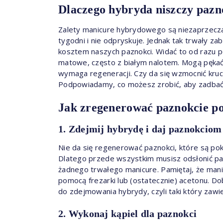
Dlaczego hybryda niszczy paz
Zalety manicure hybrydowego są niezaprzeczaln
tygodni i nie odpryskuje. Jednak tak trwały za
kosztem naszych paznokci. Widać to od razu po 
matowe, często z białym nalotem. Mogą pękać i
wymaga regeneracji. Czy da się wzmocnić kruch
Podpowiadamy, co możesz zrobić, aby zadbać 
Jak zregenerować paznokcie p
1. Zdejmij hybrydę i daj paznokciom
Nie da się regenerować paznokci, które są pok
Dlatego przede wszystkim musisz odsłonić paz
żadnego trwałego manicure. Pamiętaj, że man
pomocą frezarki lub (ostatecznie) acetonu. Do
do zdejmowania hybrydy, czyli taki który zawier
2. Wykonaj kąpiel dla paznokci