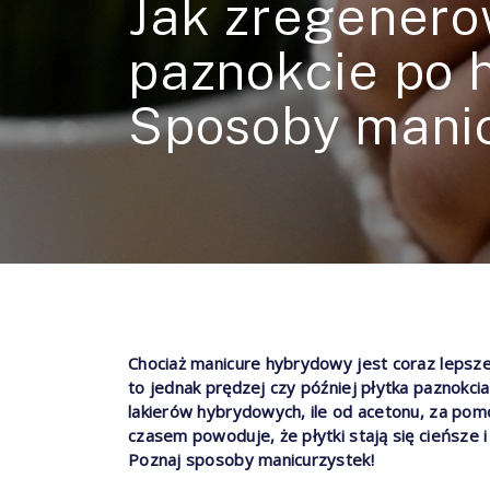
Jak zregener
paznokcie po 
Sposoby manic
Chociaż manicure hybrydowy jest coraz lepszej 
to jednak prędzej czy później płytka paznokcia 
lakierów hybrydowych, ile od acetonu, za pomo
czasem powoduje, że płytki stają się cieńsze 
Poznaj sposoby manicurzystek!