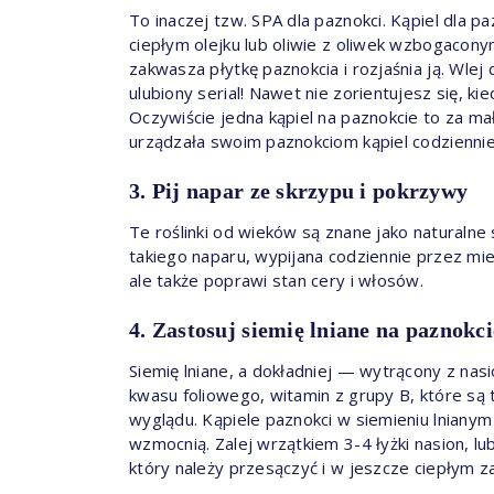
To inaczej tzw. SPA dla paznokci. Kąpiel dla 
ciepłym olejku lub oliwie z oliwek wzbogacony
zakwasza płytkę paznokcia i rozjaśnia ją. Wlej
ulubiony serial! Nawet nie zorientujesz się, ki
Oczywiście jedna kąpiel na paznokcie to za ma
urządzała swoim paznokciom kąpiel codzienni
3. Pij napar ze skrzypu i pokrzywy
Te roślinki od wieków są znane jako naturalne
takiego naparu, wypijana codziennie przez mie
ale także poprawi stan cery i włosów.
4. Zastosuj siemię lniane na paznokci
Siemię lniane, a dokładniej — wytrącony z nas
kwasu foliowego, witamin z grupy B, które s
wyglądu. Kąpiele paznokci w siemieniu lnianym
wzmocnią. Zalej wrzątkiem 3-4 łyżki nasion, lub
który należy przesączyć i w jeszcze ciepłym z