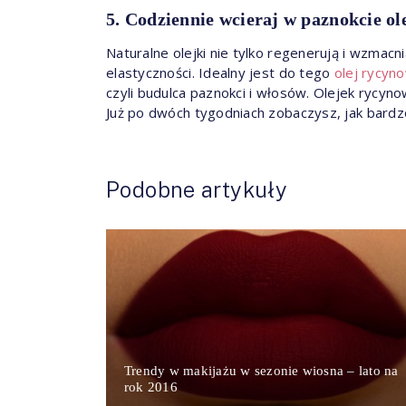
5. Codziennie wcieraj w paznokcie ol
Naturalne olejki nie tylko regenerują i wzmacni
elastyczności. Idealny jest do tego
olej rycyn
czyli budulca paznokci i włosów. Olejek rycyno
Już po dwóch tygodniach zobaczysz, jak bardz
Podobne artykuły
Trendy w makijażu w sezonie wiosna – lato na
rok 2016