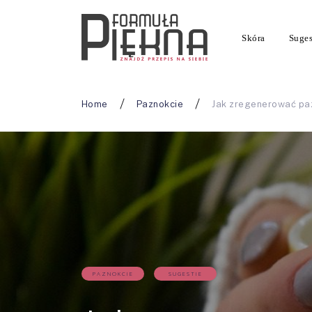
Skóra
Suges
Home
Paznokcie
Jak zregenerować paz
PAZNOKCIE
SUGESTIE