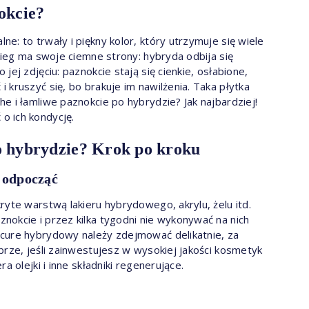
nokcie?
e: to trwały i piękny kolor, który utrzymuje się wiele
bieg ma swoje ciemne strony: hybryda odbija się
jej zdjęciu: paznokcie stają się cienkie, osłabione,
 kruszyć się, bo brakuje im nawilżenia. Taka płytka
e i łamliwe paznokcie po hybrydzie? Jak najbardziej!
o ich kondycję.
o hybrydzie? Krok po kroku
 odpocząć
ryte warstwą lakieru hybrydowego, akrylu, żelu itd.
nokcie i przez kilka tygodni nie wykonywać na nich
icure hybrydowy należy zdejmować delikatnie, za
brze, jeśli zainwestujesz w wysokiej jakości kosmetyk
a olejki i inne składniki regenerujące.