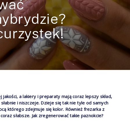
ować
hybrydzie?
urzystek!
jakości, a lakiery i preparaty mają coraz lepszy skład,
słabnie i niszczeje. Dzieje się tak nie tyle od samych
cą którego zdejmuje się kolor. Również frezarka z
i coraz słabsze. Jak zregenerować takie paznokcie?