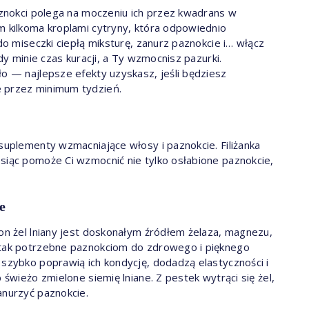
paznokci polega na moczeniu ich przez kwadrans w
m kilkoma kroplami cytryny, która odpowiednio
 do miseczki ciepłą miksturę, zanurz paznokcie i… włącz
edy minie czas kuracji, a Ty wzmocnisz pazurki.
ło — najlepsze efekty uzyskasz, jeśli będziesz
e przez minimum tydzień.
 suplementy wzmacniające włosy i paznokcie. Filiżanka
siąc pomoże Ci wzmocnić nie tylko osłabione paznokcie,
e
ion żel lniany jest doskonałym źródłem żelaza, magnezu,
ą tak potrzebne paznokciom do zdrowego i pięknego
 szybko poprawią ich kondycję, dodadzą elastyczności i
 świeżo zmielone siemię lniane. Z pestek wytrąci się żel,
anurzyć paznokcie.