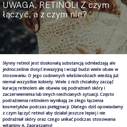
UWAGA, RETINOL! Z czym
łączyć, a z czym nie?
Słynny retinol jest doskonałą substancją odmładzają ale
jednocześnie dosyć inwazyjną i wciąż budzi wiele obaw w
stosowaniu. O jego cudownych właściwościach wiedzą już
niemal wszystkie kobiety. Wiele z nich chciałoby zacząć
kurację retinolem ale obawia się podrażnień skóry i
zaczerwienienia lub innych niechcianych sytuacji. Często
podrażnienia retinolem wynikają ze złego łączenia
kosmetyków podczas pielęgnacji. Dlatego dziś opowiadamy
z czym łączyć retinol aby działał jeszcze lepiej i nie
podrażniał skóry oraz czego unikać podczas stosowania
witaminy A. Zapraszamy!