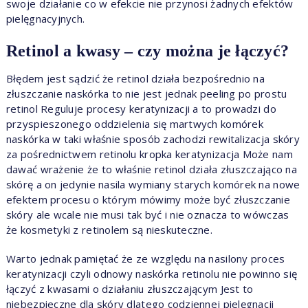
swoje działanie co w efekcie nie przynosi żadnych efektów
pielęgnacyjnych.
Retinol a kwasy – czy można je łączyć?
Błędem jest sądzić że retinol działa bezpośrednio na
złuszczanie naskórka to nie jest jednak peeling po prostu
retinol Reguluje procesy keratynizacji a to prowadzi do
przyspieszonego oddzielenia się martwych komórek
naskórka w taki właśnie sposób zachodzi rewitalizacja skóry
za pośrednictwem retinolu kropka keratynizacja Może nam
dawać wrażenie że to właśnie retinol działa złuszczająco na
skórę a on jedynie nasila wymiany starych komórek na nowe
efektem procesu o którym mówimy może być złuszczanie
skóry ale wcale nie musi tak być i nie oznacza to wówczas
że kosmetyki z retinolem są nieskuteczne.
Warto jednak pamiętać że ze względu na nasilony proces
keratynizacji czyli odnowy naskórka retinolu nie powinno się
łączyć z kwasami o działaniu złuszczającym Jest to
niebezpieczne dla skóry dlatego codziennej pielęgnacji