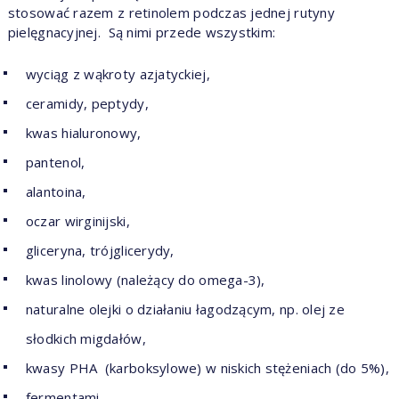
stosować razem z retinolem podczas jednej rutyny
pielęgnacyjnej. Są nimi przede wszystkim:
wyciąg z wąkroty azjatyckiej,
ceramidy, peptydy,
kwas hialuronowy,
pantenol,
alantoina,
oczar wirginijski,
gliceryna, trójglicerydy,
kwas linolowy (należący do omega-3),
naturalne olejki o działaniu łagodzącym, np. olej ze
słodkich migdałów,
kwasy PHA (karboksylowe) w niskich stężeniach (do 5%),
fermentami,