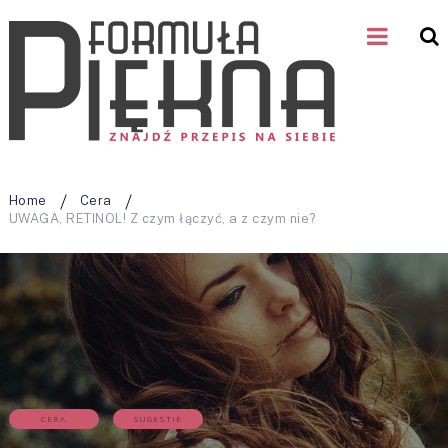
Home
Cera
UWAGA, RETINOL! Z czym łączyć, a z czym nie?
CERA
SUGESTIE