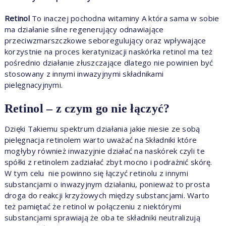
Retinol
To inaczej pochodna witaminy A która sama w sobie
ma działanie silne regenerujący odnawiające
przeciwzmarszczkowe seboregulujący oraz wpływające
korzystnie na proces keratynizacji naskórka retinol ma też
pośrednio działanie złuszczające dlatego nie powinien być
stosowany z innymi inwazyjnymi składnikami
pielęgnacyjnymi.
Retinol – z czym go nie łączyć?
Dzięki Takiemu spektrum działania jakie niesie ze sobą
pielęgnacja retinolem warto uważać na Składniki które
mogłyby również inwazyjnie działać na naskórek czyli te
spółki z retinolem zadziałać zbyt mocno i podrażnić skórę.
W tym celu nie powinno się łączyć retinolu z innymi
substancjami o inwazyjnym działaniu, ponieważ to prosta
droga do reakcji krzyżowych między substancjami. Warto
też pamiętać że retinol w połączeniu z niektórymi
substancjami sprawiają że oba te składniki neutralizują