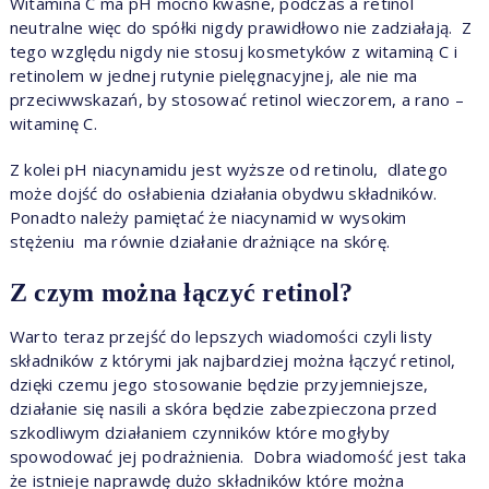
Witamina C ma pH mocno kwaśne, podczas a retinol
neutralne więc do spółki nigdy prawidłowo nie zadziałają. Z
tego względu nigdy nie stosuj kosmetyków z witaminą C i
retinolem w jednej rutynie pielęgnacyjnej, ale nie ma
przeciwwskazań, by stosować retinol wieczorem, a rano –
witaminę C.
Z kolei pH niacynamidu jest wyższe od retinolu, dlatego
może dojść do osłabienia działania obydwu składników.
Ponadto należy pamiętać że niacynamid w wysokim
stężeniu ma równie działanie drażniące na skórę.
Z czym można łączyć retinol?
Warto teraz przejść do lepszych wiadomości czyli listy
składników z którymi jak najbardziej można łączyć retinol,
dzięki czemu jego stosowanie będzie przyjemniejsze,
działanie się nasili a skóra będzie zabezpieczona przed
szkodliwym działaniem czynników które mogłyby
spowodować jej podrażnienia. Dobra wiadomość jest taka
że istnieje naprawdę dużo składników które można